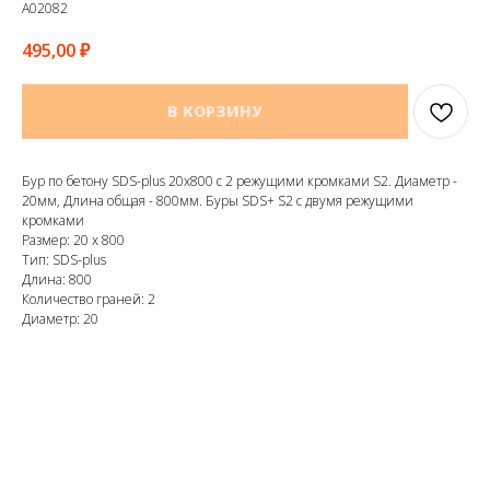
A02082
495,00
₽
В КОРЗИНУ
Бур по бетону SDS-plus 20х800 с 2 режущими кромками S2. Диаметр -
20мм, Длина общая - 800мм. Буры SDS+ S2 с двумя режущими
кромками
Размер: 20 х 800
Тип: SDS-plus
Длина: 800
Количество граней: 2
Диаметр: 20