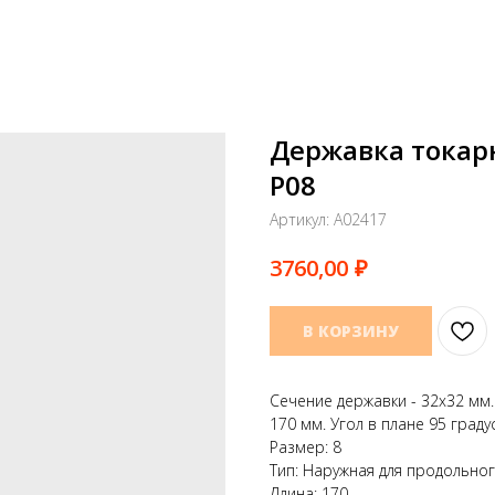
Державка токар
P08
Артикул:
A02417
₽
3760,00
В КОРЗИНУ
Сечение державки - 32х32 мм. 
170 мм. Угол в плане 95 граду
Размер: 8
Тип: Наружная для продольно
Длина: 170