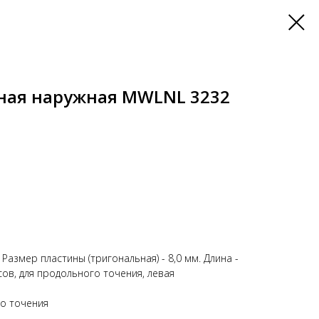
ная наружная MWLNL 3232
Размер пластины (тригональная) - 8,0 мм. Длина -
сов, для продольного точения, левая
го точения